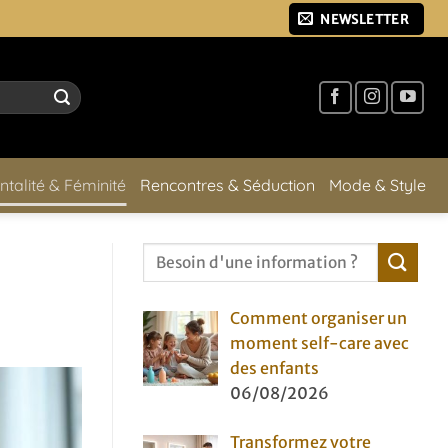
NEWSLETTER
ntalité & Féminité
Rencontres & Séduction
Mode & Style
Comment organiser un
moment self-care avec
des enfants
06/08/2026
Transformez votre