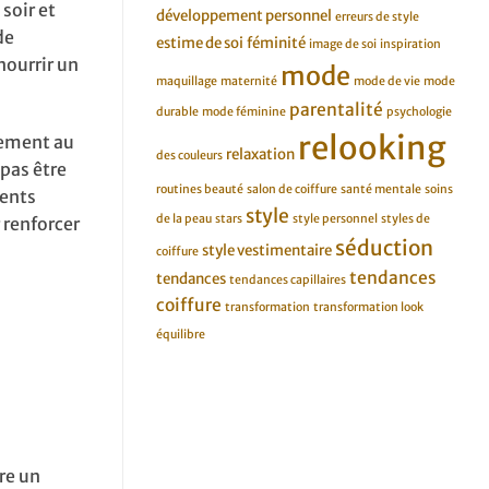
soir et
développement personnel
erreurs de style
de
estime de soi
féminité
image de soi
inspiration
ourrir un
mode
maquillage
maternité
mode de vie
mode
parentalité
durable
mode féminine
psychologie
relooking
lement au
relaxation
des couleurs
 pas être
routines beauté
salon de coiffure
santé mentale
soins
rents
style
de la peau
stars
style personnel
styles de
r renforcer
séduction
style vestimentaire
coiffure
tendances
tendances
tendances capillaires
coiffure
transformation
transformation look
équilibre
re un