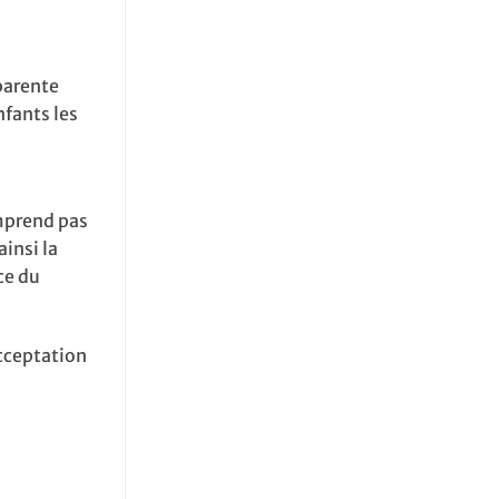
parente
fants les
omprend pas
insi la
ce du
cceptation