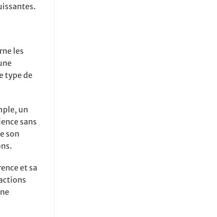
uissantes.
rne les
’une
e type de
mple, un
ience sans
ce son
ons.
ence et sa
ractions
une