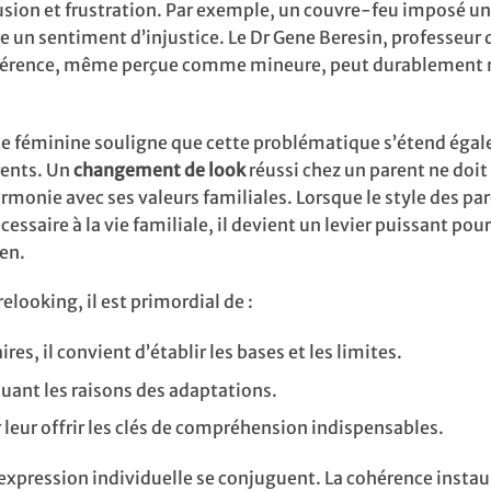
usion et frustration. Par exemple, un couvre-feu imposé un 
e un sentiment d’injustice. Le Dr Gene Beresin, professeur 
cohérence, même perçue comme mineure, peut durablement n
nce féminine souligne que cette problématique s’étend éga
rents. Un
changement de look
réussi chez un parent ne doit
rmonie avec ses valeurs familiales. Lorsque le style des pa
essaire à la vie familiale, il devient un levier puissant pou
ien.
relooking, il est primordial de :
ires, il convient d’établir les bases et les limites.
quant les raisons des adaptations.
 leur offrir les clés de compréhension indispensables.
’expression individuelle se conjuguent. La cohérence instau