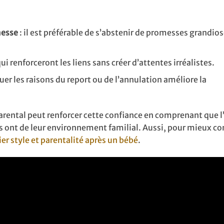
messe
: il est préférable de s’abstenir de promesses grandio
qui renforceront les liens sans créer d’attentes irréalistes.
uer les raisons du report ou de l’annulation améliore la
parental peut renforcer cette confiance en comprenant que 
nts ont de leur environnement familial. Aussi, pour mieux 
ier style et parentalité après un bébé
.