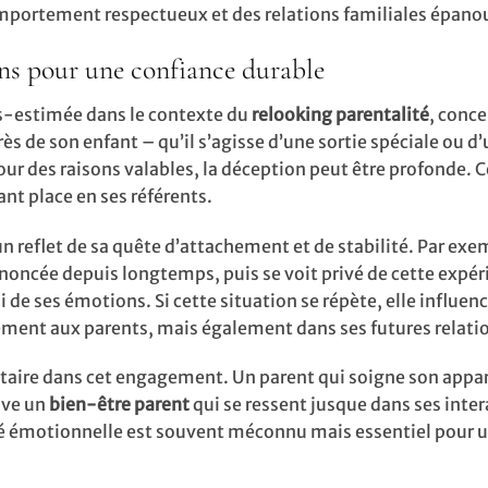
omportement respectueux et des relations familiales épano
ions pour une confiance durable
us-estimée dans le contexte du
relooking parentalité
, conce
 de son enfant – qu’il s’agisse d’une sortie spéciale ou d
r des raisons valables, la déception peut être profonde. C
nt place en ses référents.
un reflet de sa quête d’attachement et de stabilité. Par exe
oncée depuis longtemps, puis se voit privé de cette expér
 de ses émotions. Si cette situation se répète, elle influen
ulement aux parents, mais également dans ses futures relati
aire dans cet engagement. Un parent qui soigne son appar
ive un
bien-être parent
qui se ressent jusque dans ses inte
ilité émotionnelle est souvent méconnu mais essentiel pour 