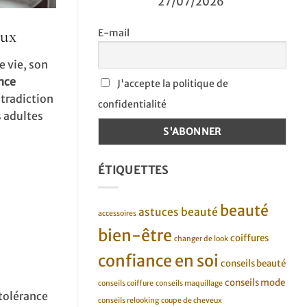
27/07/2026
aux
E-mail
e vie, son
nce
J'accepte la politique de
ntradiction
confidentialité
s adultes
ÉTIQUETTES
beauté
astuces beauté
accessoires
bien-être
coiffures
changer de look
confiance en soi
conseils beauté
conseils mode
conseils coiffure
conseils maquillage
 tolérance
conseils relooking
coupe de cheveux