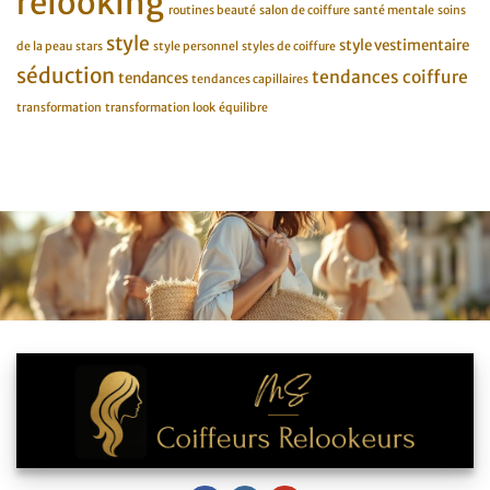
relooking
routines beauté
salon de coiffure
santé mentale
soins
style
style vestimentaire
de la peau
stars
style personnel
styles de coiffure
séduction
tendances coiffure
tendances
tendances capillaires
transformation
transformation look
équilibre