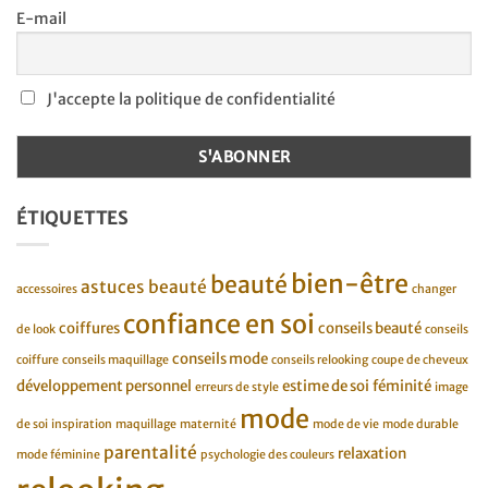
E-mail
J'accepte la politique de confidentialité
ÉTIQUETTES
bien-être
beauté
astuces beauté
accessoires
changer
confiance en soi
coiffures
conseils beauté
de look
conseils
conseils mode
coiffure
conseils maquillage
conseils relooking
coupe de cheveux
développement personnel
estime de soi
féminité
erreurs de style
image
mode
de soi
inspiration
maquillage
maternité
mode de vie
mode durable
parentalité
relaxation
mode féminine
psychologie des couleurs