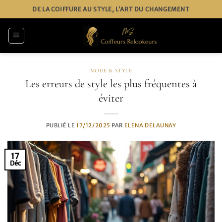
Passer
DE LA COIFFURE AU STYLE, L’ART DU CHANGEMENT
au
contenu
MODE & STYLE
Les erreurs de style les plus fréquentes à
éviter
PUBLIÉ LE
17/12/2025
PAR
ELENA DELAUNAY
17
Déc