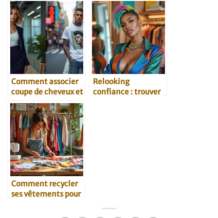
séduction
compatibilité
amoureuse
Comment associer
Relooking
coupe de cheveux et
confiance : trouver
style vestimentaire
son identité à
travers le style
Comment recycler
ses vêtements pour
un nouveau style