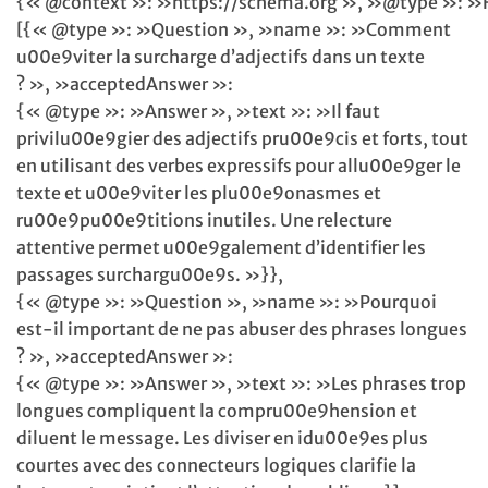
{« @context »: »https://schema.org », »@type »: »
[{« @type »: »Question », »name »: »Comment
u00e9viter la surcharge d’adjectifs dans un texte
? », »acceptedAnswer »:
{« @type »: »Answer », »text »: »Il faut
privilu00e9gier des adjectifs pru00e9cis et forts, tout
en utilisant des verbes expressifs pour allu00e9ger le
texte et u00e9viter les plu00e9onasmes et
ru00e9pu00e9titions inutiles. Une relecture
attentive permet u00e9galement d’identifier les
passages surchargu00e9s. »}},
{« @type »: »Question », »name »: »Pourquoi
est-il important de ne pas abuser des phrases longues
? », »acceptedAnswer »:
{« @type »: »Answer », »text »: »Les phrases trop
longues compliquent la compru00e9hension et
diluent le message. Les diviser en idu00e9es plus
courtes avec des connecteurs logiques clarifie la