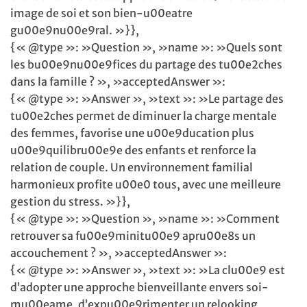
image de soi et son bien-u00eatre
gu00e9nu00e9ral. »}},
{« @type »: »Question », »name »: »Quels sont
les bu00e9nu00e9fices du partage des tu00e2ches
dans la famille ? », »acceptedAnswer »:
{« @type »: »Answer », »text »: »Le partage des
tu00e2ches permet de diminuer la charge mentale
des femmes, favorise une u00e9ducation plus
u00e9quilibru00e9e des enfants et renforce la
relation de couple. Un environnement familial
harmonieux profite u00e0 tous, avec une meilleure
gestion du stress. »}},
{« @type »: »Question », »name »: »Comment
retrouver sa fu00e9minitu00e9 apru00e8s un
accouchement ? », »acceptedAnswer »:
{« @type »: »Answer », »text »: »La clu00e9 est
d’adopter une approche bienveillante envers soi-
mu00eame, d’expu00e9rimenter un relooking