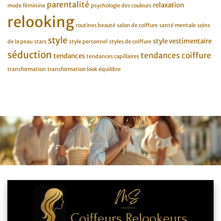
parentalité
relaxation
mode féminine
psychologie des couleurs
relooking
routines beauté
salon de coiffure
santé mentale
soins
style
style vestimentaire
de la peau
stars
style personnel
styles de coiffure
séduction
tendances coiffure
tendances
tendances capillaires
transformation
transformation look
équilibre