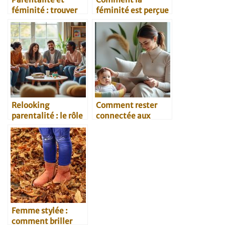
féminité : trouver
féminité est perçue
l’équilibre au
dans les rencontres
quotidien
modernes
Relooking
Comment rester
parentalité : le rôle
connectée aux
du regard des autres
tendances malgré
la maternité
Femme stylée :
comment briller