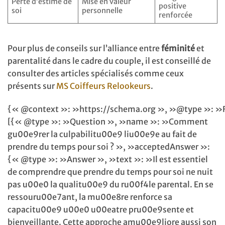
Perte d’estime de
Mise en valeur
positive
soi
personnelle
renforcée
Pour plus de conseils sur l’alliance entre
féminité
et
parentalité dans le cadre du couple, il est conseillé de
consulter des articles spécialisés comme ceux
présents sur
MS Coiffeurs Relookeurs
.
{« @context »: »https://schema.org », »@type »: »
[{« @type »: »Question », »name »: »Comment
gu00e9rer la culpabilitu00e9 liu00e9e au fait de
prendre du temps pour soi ? », »acceptedAnswer »:
{« @type »: »Answer », »text »: »Il est essentiel
de comprendre que prendre du temps pour soi ne nuit
pas u00e0 la qualitu00e9 du ru00f4le parental. En se
ressouru00e7ant, la mu00e8re renforce sa
capacitu00e9 u00e0 u00eatre pru00e9sente et
bienveillante. Cette approche amu00e9liore aussi son