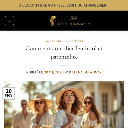
Passer
DE LA COIFFURE AU STYLE, L’ART DU CHANGEMENT
au
contenu
PARENTALITÉ & FÉMINITÉ
Comment concilier féminité et
parentalité
PUBLIÉ LE
20/11/2025
PAR
ELENA DELAUNAY
20
Nov