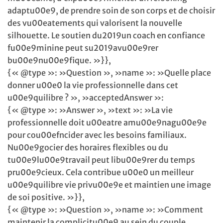
adaptu00e9, de prendre soin de son corps et de choisir
des vu00eatements qui valorisent la nouvelle
silhouette. Le soutien du2019un coach en confiance
fu00e9minine peut su2019avu00e9rer
bu00e9nu00e9fique. »}},
{« @type »: »Question », »name »: »Quelle place
donner u00e0 la vie professionnelle dans cet
u00e9quilibre ? », »acceptedAnswer »:
{« @type »: »Answer », »text »: »La vie
professionnelle doit u00eatre amu00e9nagu00e9e
pour cou00efncider avec les besoins familiaux.
Nu00e9gocier des horaires flexibles ou du
tu00e9lu00e9travail peut libu00e9rer du temps
pru00e9cieux. Cela contribue u00e0 un meilleur
u00e9quilibre vie privu00e9e et maintien une image
de soi positive. »}},
{« @type »: »Question », »name »: »Comment
maintenir la complicitu00e9 au sein du couple