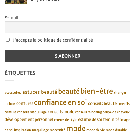
E-mail
J'accepte la politique de confidentialité
ÉTIQUETTES
bien-être
beauté
astuces beauté
accessoires
changer
confiance en soi
coiffures
conseils beauté
de look
conseils
conseils mode
coiffure
conseils maquillage
conseils relooking
coupe de cheveux
développement personnel
estime de soi
féminité
erreurs de style
image
mode
de soi
inspiration
maquillage
maternité
mode de vie
mode durable