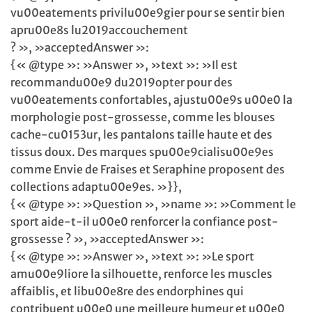
vu00eatements privilu00e9gier pour se sentir bien
apru00e8s lu2019accouchement
? », »acceptedAnswer »:
{« @type »: »Answer », »text »: »Il est
recommandu00e9 du2019opter pour des
vu00eatements confortables, ajustu00e9s u00e0 la
morphologie post-grossesse, comme les blouses
cache-cu0153ur, les pantalons taille haute et des
tissus doux. Des marques spu00e9cialisu00e9es
comme Envie de Fraises et Seraphine proposent des
collections adaptu00e9es. »}},
{« @type »: »Question », »name »: »Comment le
sport aide-t-il u00e0 renforcer la confiance post-
grossesse ? », »acceptedAnswer »:
{« @type »: »Answer », »text »: »Le sport
amu00e9liore la silhouette, renforce les muscles
affaiblis, et libu00e8re des endorphines qui
contribuent u00e0 une meilleure humeur et u00e0