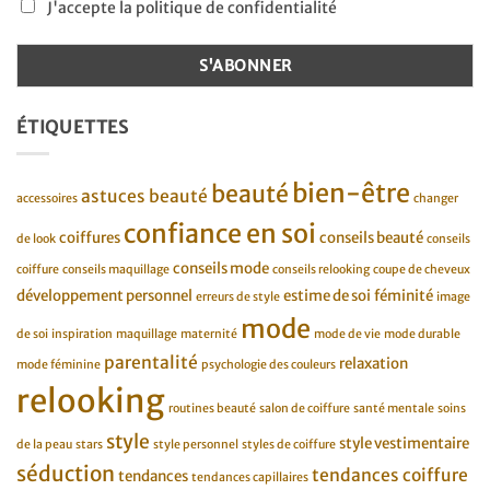
J'accepte la politique de confidentialité
ÉTIQUETTES
bien-être
beauté
astuces beauté
accessoires
changer
confiance en soi
coiffures
conseils beauté
de look
conseils
conseils mode
coiffure
conseils maquillage
conseils relooking
coupe de cheveux
développement personnel
estime de soi
féminité
erreurs de style
image
mode
de soi
inspiration
maquillage
maternité
mode de vie
mode durable
parentalité
relaxation
mode féminine
psychologie des couleurs
relooking
routines beauté
salon de coiffure
santé mentale
soins
style
style vestimentaire
de la peau
stars
style personnel
styles de coiffure
séduction
tendances coiffure
tendances
tendances capillaires