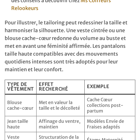
des conseils à découvrir chez
Ms Coiffeurs
Relookeurs
Pour illustrer, le tailoring peut redessiner la taille et
harmoniser la silhouette. Une veste cintrée ou une
blouse cache-cœur redonne du volume au buste et
met en avant une féminité affirmée. Les pantalons
taille haute compatibles avec des mouvements
quotidiens intenses sont très adoptés pour leur
maintien et leur confort.
TYPE DE
EFFET
EXEMPLE
VÊTEMENT
RECHERCHÉ
Cache Cœur
Blouse
Met en valeur la
collections post-
cache-cœur
taille et le décolleté
partum
Jean taille
Affinage du ventre,
Modèles Envie de
haute
maintien
Fraises adaptés
Veste
Structuration de la