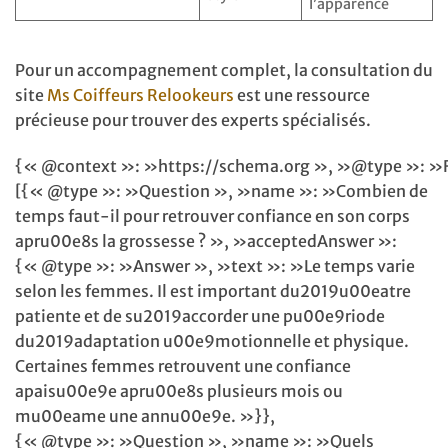
l’apparence
Pour un accompagnement complet, la consultation du
site
Ms Coiffeurs Relookeurs
est une ressource
précieuse pour trouver des experts spécialisés.
{« @context »: »https://schema.org », »@type »: »
[{« @type »: »Question », »name »: »Combien de
temps faut-il pour retrouver confiance en son corps
apru00e8s la grossesse ? », »acceptedAnswer »:
{« @type »: »Answer », »text »: »Le temps varie
selon les femmes. Il est important du2019u00eatre
patiente et de su2019accorder une pu00e9riode
du2019adaptation u00e9motionnelle et physique.
Certaines femmes retrouvent une confiance
apaisu00e9e apru00e8s plusieurs mois ou
mu00eame une annu00e9e. »}},
{« @type »: »Question », »name »: »Quels