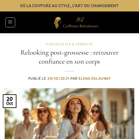
Passer
DE LA COIFFURE AU STYLE, L’ART DU CHANGEMENT
au
contenu
PARENTALITÉ & FÉMINITÉ
Relooking post-grossesse : retrouver
confiance en son corps
PUBLIÉ LE
20/10/2025
PAR
ELENA DELAUNAY
20
Oct