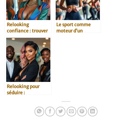
Relooking
Le sport comme
confiance : trouver
moteur d’un
son identité à
relooking réussi
travers le style
Relooking pour
séduire :
témoignages
inspirants