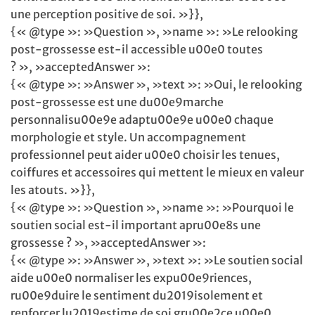
une perception positive de soi. »}},
{« @type »: »Question », »name »: »Le relooking
post-grossesse est-il accessible u00e0 toutes
? », »acceptedAnswer »:
{« @type »: »Answer », »text »: »Oui, le relooking
post-grossesse est une du00e9marche
personnalisu00e9e adaptu00e9e u00e0 chaque
morphologie et style. Un accompagnement
professionnel peut aider u00e0 choisir les tenues,
coiffures et accessoires qui mettent le mieux en valeur
les atouts. »}},
{« @type »: »Question », »name »: »Pourquoi le
soutien social est-il important apru00e8s une
grossesse ? », »acceptedAnswer »:
{« @type »: »Answer », »text »: »Le soutien social
aide u00e0 normaliser les expu00e9riences,
ru00e9duire le sentiment du2019isolement et
renforcer lu2019estime de soi gru00e2ce u00e0