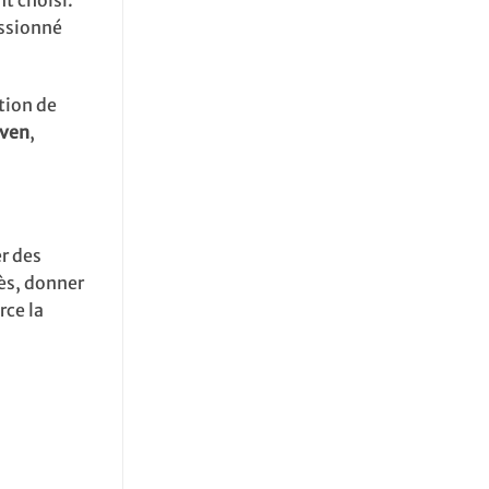
t choisi.
assionné
tion de
iven
,
r des
rès, donner
rce la