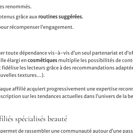
tes renommés.
obtenus grâce aux
routines suggérées
.
our récompenser l’engagement.
er toute dépendance vis-à-vis d’un seul partenariat et d’of
le élargi en
cosmétiques
multiplie les possibilités de con
fidélise les lecteurs grâce à des recommandations adaptée
ouvelles textures…).
haque affilié acquiert progressivement une expertise recon
escription sur les tendances actuelles dans l’univers de la b
iliés spécialisés beauté
permet de rassembler une communauté autour d’une pass