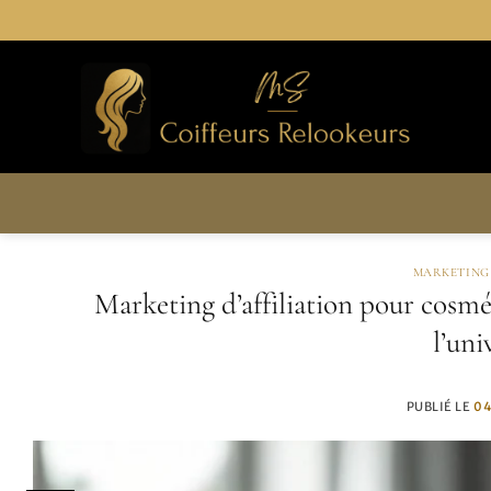
Passer
au
contenu
MARKETING
Marketing d’affiliation pour cosmét
l’uni
PUBLIÉ LE
04