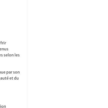
frir
tenus
s selon les
nue par son
eauté et du
ion