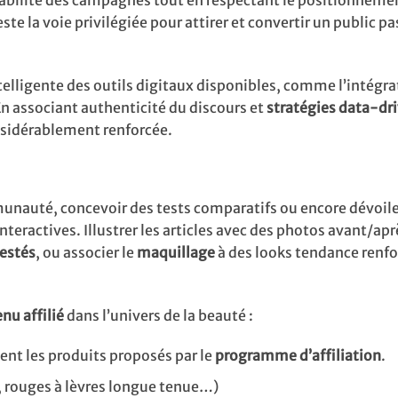
ntabilité des campagnes tout en respectant le positionnemen
este la voie privilégiée pour attirer et convertir un public p
ntelligente des outils digitaux disponibles, comme l’intégra
En associant authenticité du discours et
stratégies data-dr
onsidérablement renforcée.
unauté, concevoir des tests comparatifs ou encore dévoile
interactives. Illustrer les articles avec des photos avant/ap
estés
, ou associer le
maquillage
à des looks tendance renfo
nu affilié
dans l’univers de la beauté :
ent les produits proposés par le
programme d’affiliation
.
, rouges à lèvres longue tenue…)