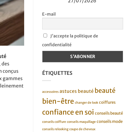
27/07/2026
E-mail
J'accepte la politique de
confidentialité
uté
, des
n conçus
ÉTIQUETTES
aux gammes
 pleinement
beauté
astuces beauté
accessoires
bien-être
coiffures
changer de look
confiance en soi
conseils beauté
conseils mode
conseils coiffure
conseils maquillage
conseils relooking
coupe de cheveux