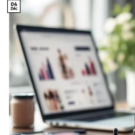
04
Déc