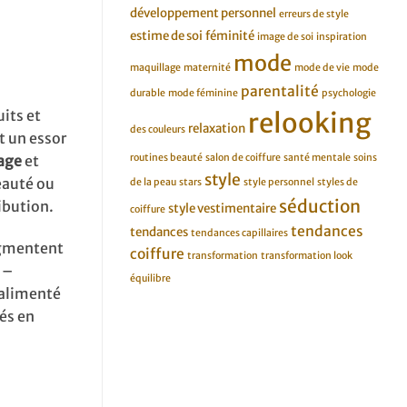
développement personnel
erreurs de style
estime de soi
féminité
image de soi
inspiration
mode
maquillage
maternité
mode de vie
mode
parentalité
durable
mode féminine
psychologie
relooking
its et
relaxation
des couleurs
t un essor
routines beauté
salon de coiffure
santé mentale
soins
age
et
style
veauté ou
de la peau
stars
style personnel
styles de
séduction
ibution.
style vestimentaire
coiffure
tendances
tendances
tendances capillaires
ugmentent
coiffure
transformation
transformation look
 –
équilibre
 alimenté
és en