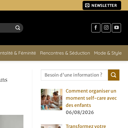
NEWSLETTER
ntalité & Féminité
Rencontres & Séduction
Mode & Style
ans
Comment organiser un
moment self-care avec
des enfants
06/08/2026
Transformez votre