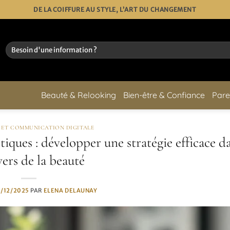
DE LA COIFFURE AU STYLE, L’ART DU CHANGEMENT
Beauté & Relooking
Bien-être & Confiance
Pare
 ET COMMUNICATION DIGITALE
iques : développer une stratégie efficace d
vers de la beauté
/12/2025
PAR
ELENA DELAUNAY