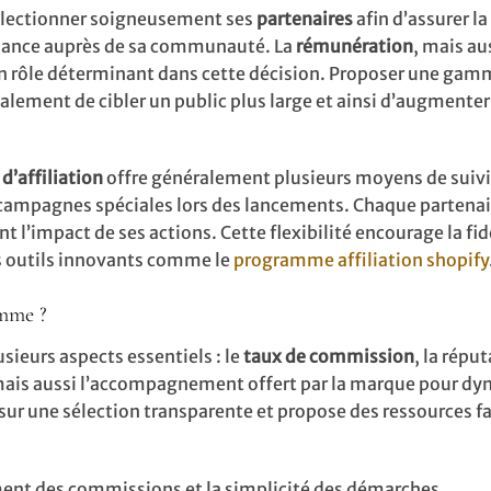
électionner soigneusement ses
partenaires
afin d’assurer la
fiance auprès de sa communauté. La
rémunération
, mais au
un rôle déterminant dans cette décision. Proposer une gam
alement de cibler un public plus large et ainsi d’augmenter
’affiliation
offre généralement plusieurs moyens de suivi
, campagnes spéciales lors des lancements. Chaque partenai
l’impact de ses actions. Cette flexibilité encourage la fid
des outils innovants comme le
programme affiliation shopify
amme ?
usieurs aspects essentiels : le
taux de commission
, la répu
, mais aussi l’accompagnement offert par la marque pour dy
ur une sélection transparente et propose des ressources fac
ement des commissions et la simplicité des démarches