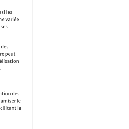
ssi les
me variée
 ses
 des
re peut
élisation
.
tation des
namiser le
ilitant la