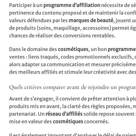
Participer à un
programme d’affiliation
nécessite de s
pertinence du contenu proposé et de maintenir la con
valeurs défendues par les
marques de beauté
, jouent 
de produits (soins, maquillage, accessoires) permet ég
chances de réaliser des conversions rentables.
Dans le domaine des
cosmétiques
, un bon
programme d
ventes : liens traqués, codes promotionnels exclusifs
alors adapter sa communication et mesurer précisément 
des meilleurs affiliés et stimule leur créativité avec 
Quels critères comparer avant de rejoindre un progr
Avant de s’engager, il convient de prêter attention à pl
produits mis en avant, la clarté des règles proposées
partenariat. Un
réseau d’affiliés
solide repose souvent s
mise en valeur des
cosmétiques
concernés.
Il est également important d’analyser le délai de pai