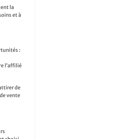
ent la
oins et à
tunités :
 l’affilié
attirer de
 de vente
urs