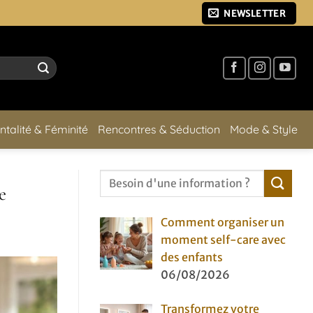
NEWSLETTER
ntalité & Féminité
Rencontres & Séduction
Mode & Style
e
Comment organiser un
moment self-care avec
des enfants
06/08/2026
Transformez votre