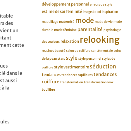
développement personnel
erreurs de style
estime de soi
féminité
image de soi
inspiration
ritable
mode
maquillage
maternité
mode de vie
mode
rs des
parentalité
evient un
durable
mode féminine
psychologie
relooking
aitant
relaxation
des couleurs
ement cette
routines beauté
salon de coiffure
santé mentale
soins
style
de la peau
stars
style personnel
styles de
ques
séduction
style vestimentaire
coiffure
lé dans le
tendances
tendances
tendances capillaires
st aussi
coiffure
transformation
transformation look
 à la
équilibre
mules