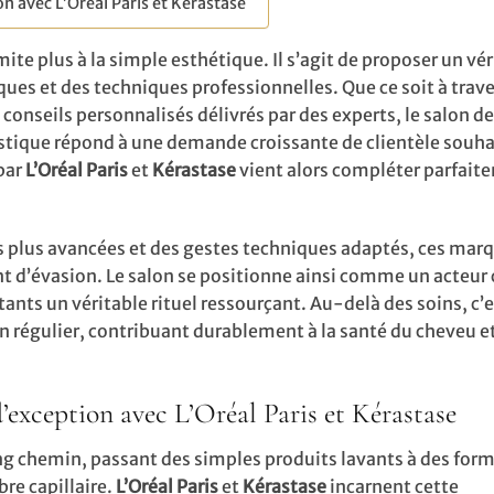
on avec L’Oréal Paris et Kérastase
mite plus à la simple esthétique. Il s’agit de proposer un vé
ues et des techniques professionnelles. Que ce soit à trave
conseils personnalisés délivrés par des experts, le salon d
listique répond à une demande croissante de clientèle souh
par
L’Oréal Paris
et
Kérastase
vient alors compléter parfait
s plus avancées et des gestes techniques adaptés, ces mar
 d’évasion. Le salon se positionne ainsi comme un acteur c
ants un véritable rituel ressourçant. Au-delà des soins, c’e
in régulier, contribuant durablement à la santé du cheveu et
’exception avec L’Oréal Paris et Kérastase
ong chemin, passant des simples produits lavants à des for
re capillaire.
L’Oréal Paris
et
Kérastase
incarnent cette