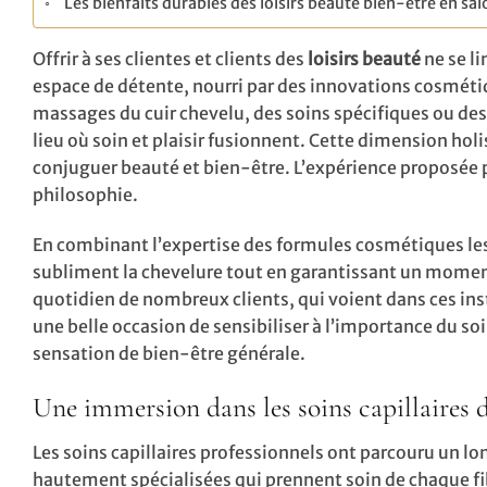
Les bienfaits durables des loisirs beauté bien-être en sal
Offrir à ses clientes et clients des
loisirs beauté
ne se li
espace de détente, nourri par des innovations cosmétiq
massages du cuir chevelu, des soins spécifiques ou des 
lieu où soin et plaisir fusionnent. Cette dimension ho
conjuguer beauté et bien-être. L’expérience proposée 
philosophie.
En combinant l’expertise des formules cosmétiques le
subliment la chevelure tout en garantissant un moment
quotidien de nombreux clients, qui voient dans ces inst
une belle occasion de sensibiliser à l’importance du so
sensation de bien-être générale.
Une immersion dans les soins capillaires d
Les soins capillaires professionnels ont parcouru un l
hautement spécialisées qui prennent soin de chaque fib