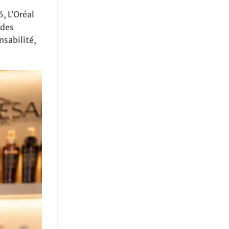
, L’Oréal
 des
nsabilité,