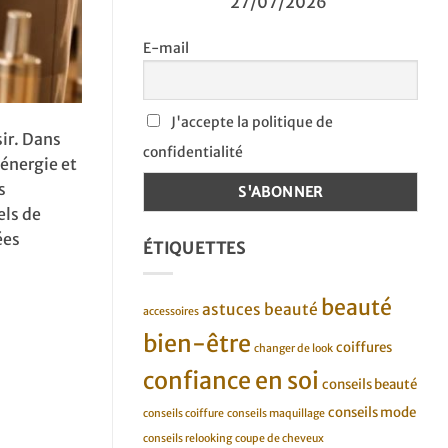
27/07/2026
E-mail
J'accepte la politique de
sir. Dans
confidentialité
 énergie et
s
els de
ées
ÉTIQUETTES
beauté
astuces beauté
accessoires
bien-être
coiffures
changer de look
confiance en soi
conseils beauté
conseils mode
conseils coiffure
conseils maquillage
conseils relooking
coupe de cheveux