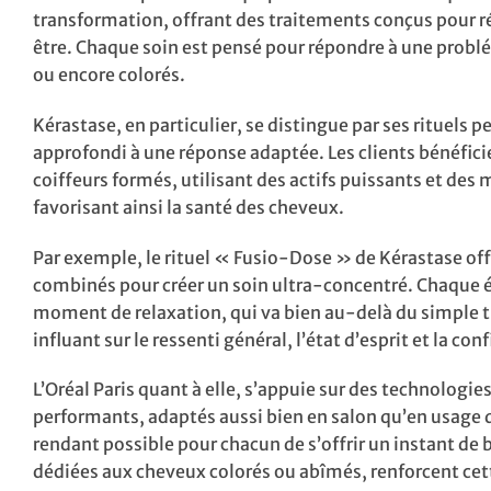
transformation, offrant des traitements conçus pour ré
être. Chaque soin est pensé pour répondre à une problém
ou encore colorés.
Kérastase, en particulier, se distingue par ses rituels 
approfondi à une réponse adaptée. Les clients bénéfici
coiffeurs formés, utilisant des actifs puissants et des
favorisant ainsi la santé des cheveux.
Par exemple, le rituel « Fusio-Dose » de Kérastase off
combinés pour créer un soin ultra-concentré. Chaque ét
moment de relaxation, qui va bien au-delà du simple tr
influant sur le ressenti général, l’état d’esprit et la con
L’Oréal Paris quant à elle, s’appuie sur des technologi
performants, adaptés aussi bien en salon qu’en usage 
rendant possible pour chacun de s’offrir un instant 
dédiées aux cheveux colorés ou abîmés, renforcent cet