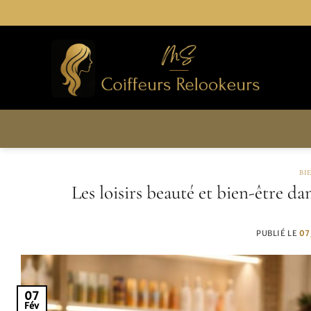
Passer
au
contenu
BI
Les loisirs beauté et bien-être da
PUBLIÉ LE
07
07
Fév