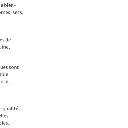
le bien-
rnes, secs,
es de
uine,
ques sont
able
ence,
 qualité,
lles
bles.