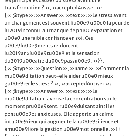
les principales causes du stress avant une
transformation ? », »acceptedAnswer »:
{« @type »: »Answer », »text »: »Le stress avant
un changement est souvent liu00e9 u00e0 la peur de
lu2019inconnu, au manque de pru00e9paration et
u00e0 une faible confiance en soi. Ces
u00e9lu00e9ments renforcent
lu2019anxiu00e9tu00e9 et la sensation
du2019u00eatre du00e9passu00e9. »}},
{« @type »: »Question », »name »: »Comment la
mu00e9ditation peut-elle aider u00e0 mieux
gu00e9rer le stress ? », »acceptedAnswer »:
{« @type »: »Answer », »text »: »La
mu00e9ditation favorise la concentration sur le
moment pru00e9sent, ru00e9duisant ainsi les
pensu00e9es anxieuses. Elle apporte un calme
intu00e9rieur qui augmente la ru00e9silience et
amu00e9liore la gestion u00e9motionnelle. »}},