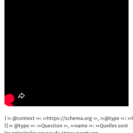
{« @context »: »https://schema.org », »@type »: »
[{« @type »: »Question », »name »: »Quelles sont