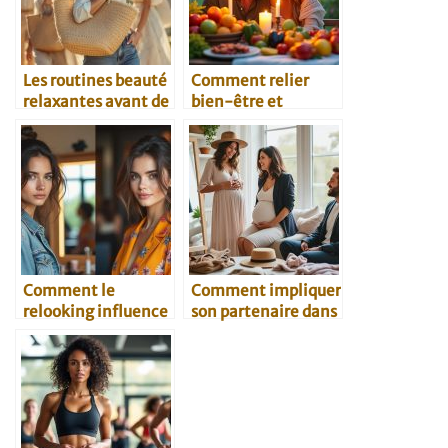
Les routines beauté
Comment relier
relaxantes avant de
bien-être et
dormir
séduction
Comment le
Comment impliquer
relooking influence
son partenaire dans
la confiance en soi
le relooking post-
bébé