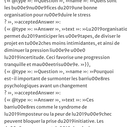
{« @type »: »Question », »name »: »Quels sont
les bu00e9nu00e9fices du2019une bonne
organisation pour ru00e9duire le stress
? », »acceptedAnswer »:
{« @type »: »Answer », »text »: »Lu2019organisati
permet du2019anticiper les u00e9tapes, de diviser le
projet en tu00e2ches moins intimidantes, et ainsi de
diminuer la pression liu00e9e u00e0
lu2019incertitude. Ceci favorise une progression
tranquille et mau00eetrisu00e9e. »}},
{« @type »: »Question », »name »: »Pourquoi
est-il important de surmonter les barriu00e8res
psychologiques avant un changement
? », »acceptedAnswer »:
{« @type »: »Answer », »text »: »Ces
barriu00e8res comme le syndrome de
lu2019imposteur ou la peur de lu2019u00e9chec
peuvent bloquer la prise du2019initiative. Les