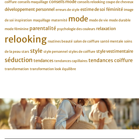
conseils mode
coiffure
conseils maquillage
conseils relooking
coupe de cheveux
développement personnel
estime de soi
féminité
erreurs de style
image
mode
de soi
inspiration
maquillage
maternité
mode de vie
mode durable
parentalité
relaxation
mode féminine
psychologie des couleurs
relooking
routines beauté
salon de coiffure
santé mentale
soins
style
style vestimentaire
de la peau
stars
style personnel
styles de coiffure
séduction
tendances coiffure
tendances
tendances capillaires
transformation
transformation look
équilibre