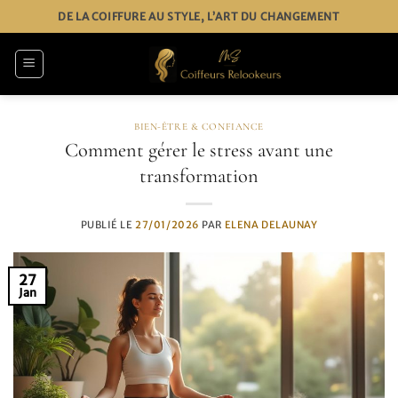
Passer
DE LA COIFFURE AU STYLE, L’ART DU CHANGEMENT
au
contenu
BIEN-ÊTRE & CONFIANCE
Comment gérer le stress avant une
transformation
PUBLIÉ LE
27/01/2026
PAR
ELENA DELAUNAY
27
Jan