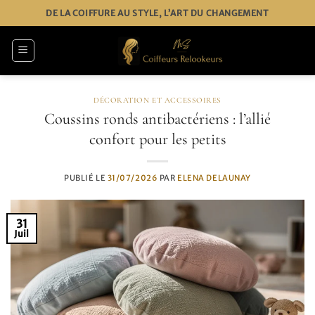
Passer
DE LA COIFFURE AU STYLE, L’ART DU CHANGEMENT
au
contenu
DÉCORATION ET ACCESSOIRES
Coussins ronds antibactériens : l’allié
confort pour les petits
PUBLIÉ LE
31/07/2026
PAR
ELENA DELAUNAY
31
Juil