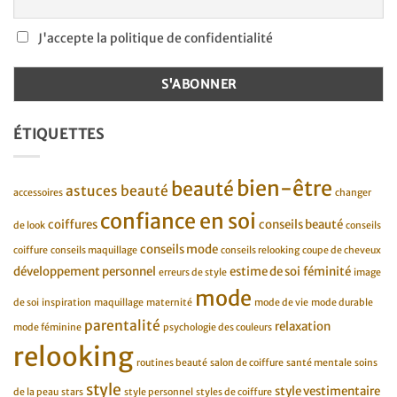
J'accepte la politique de confidentialité
ÉTIQUETTES
bien-être
beauté
astuces beauté
accessoires
changer
confiance en soi
coiffures
conseils beauté
de look
conseils
conseils mode
coiffure
conseils maquillage
conseils relooking
coupe de cheveux
développement personnel
estime de soi
féminité
erreurs de style
image
mode
de soi
inspiration
maquillage
maternité
mode de vie
mode durable
parentalité
relaxation
mode féminine
psychologie des couleurs
relooking
routines beauté
salon de coiffure
santé mentale
soins
style
style vestimentaire
de la peau
stars
style personnel
styles de coiffure