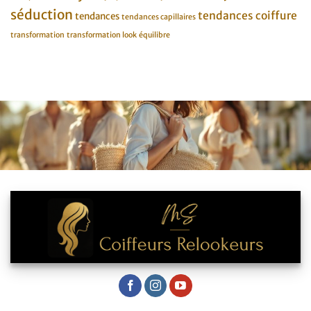
séduction
tendances coiffure
tendances
tendances capillaires
transformation
transformation look
équilibre