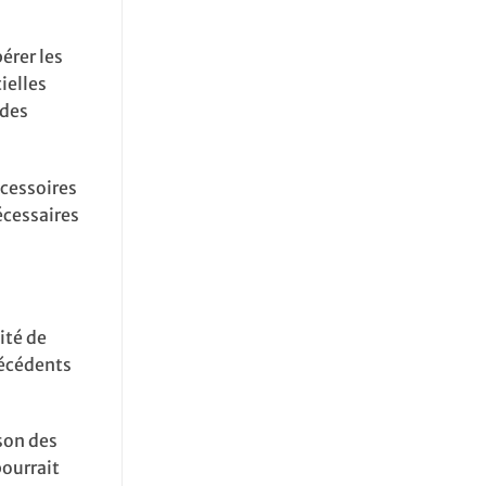
érer les
ielles
 des
ccessoires
écessaires
lité de
técédents
ison des
pourrait