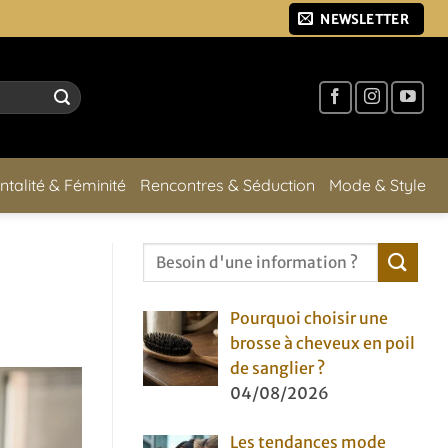
NEWSLETTER
ntalité & Féminité
Rencontres & Séduction
Mode & Style
Pourquoi choisir une
brosse à cheveux en poil
de sanglier ?
04/08/2026
Les tendances mode