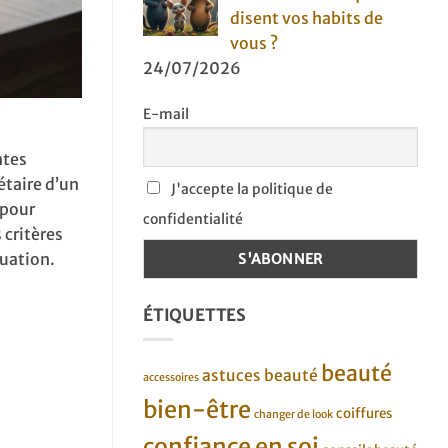
disent vos habits de
vous ?
24/07/2026
E-mail
a
ntes
étaire d’un
J'accepte la politique de
 pour
confidentialité
 critères
tuation.
ÉTIQUETTES
beauté
astuces beauté
accessoires
bien-être
coiffures
changer de look
confiance en soi