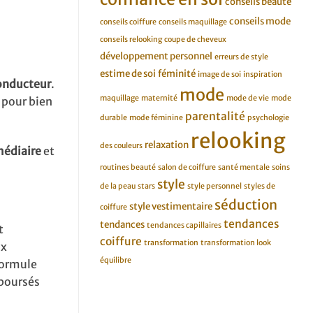
conseils beauté
conseils mode
conseils coiffure
conseils maquillage
conseils relooking
coupe de cheveux
développement personnel
erreurs de style
estime de soi
féminité
image de soi
inspiration
conducteur
.
mode
maquillage
maternité
mode de vie
mode
 pour bien
parentalité
durable
mode féminine
psychologie
relooking
relaxation
des couleurs
médiaire
et
routines beauté
salon de coiffure
santé mentale
soins
style
de la peau
stars
style personnel
styles de
séduction
style vestimentaire
coiffure
tendances
tendances
tendances capillaires
t
coiffure
transformation
transformation look
ux
équilibre
formule
mboursés