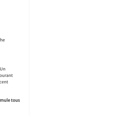
che
 Un
courant
ncent
rmule tous