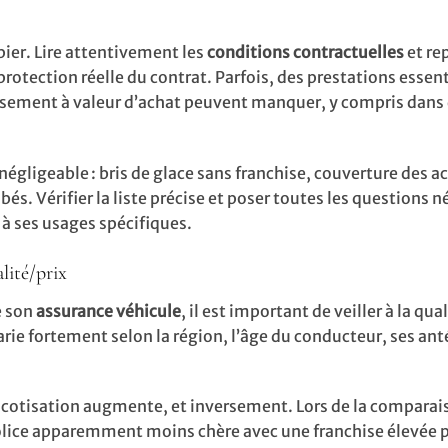
papier. Lire attentivement les
conditions contractuelles
et rep
rotection réelle du contrat. Parfois, des prestations essent
ursement à valeur d’achat peuvent manquer, y compris dans
égligeable : bris de glace sans franchise, couverture des a
s. Vérifier la liste précise et poser toutes les questions n
 à ses usages spécifiques.
lité/prix
e son
assurance véhicule
, il est important de veiller à la qua
rie fortement selon la région, l’âge du conducteur, ses an
s la cotisation augmente, et inversement. Lors de la compara
ne police apparemment moins chère avec une franchise élevée 