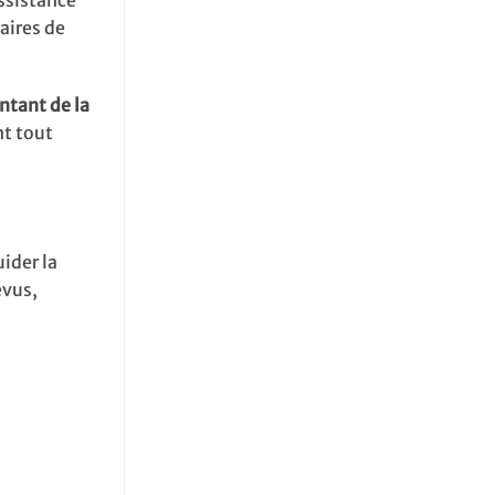
aires de
tant de la
t tout
ider la
évus,