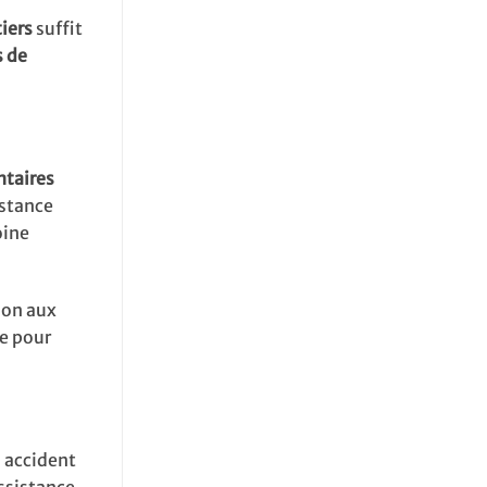
iers
suffit
s de
taires
istance
oine
ion aux
le pour
: accident
ssistance