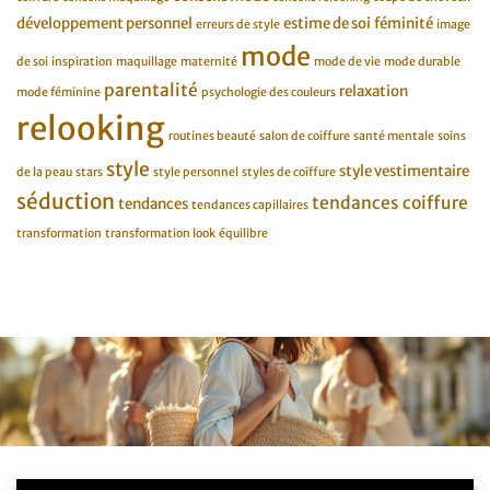
développement personnel
estime de soi
féminité
erreurs de style
image
mode
de soi
inspiration
maquillage
maternité
mode de vie
mode durable
parentalité
relaxation
mode féminine
psychologie des couleurs
relooking
routines beauté
salon de coiffure
santé mentale
soins
style
style vestimentaire
de la peau
stars
style personnel
styles de coiffure
séduction
tendances coiffure
tendances
tendances capillaires
transformation
transformation look
équilibre