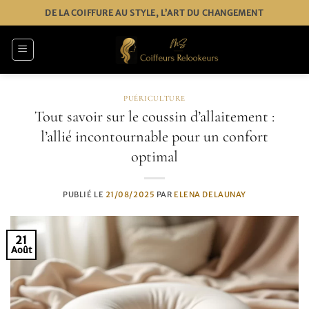
Passer
DE LA COIFFURE AU STYLE, L’ART DU CHANGEMENT
au
contenu
PUÉRICULTURE
Tout savoir sur le coussin d’allaitement :
l’allié incontournable pour un confort
optimal
PUBLIÉ LE
21/08/2025
PAR
ELENA DELAUNAY
21
Août