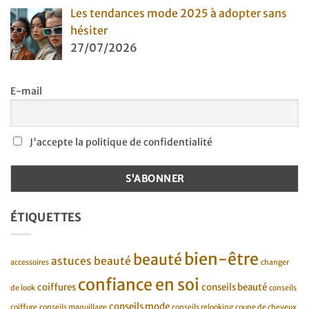
Les tendances mode 2025 à adopter sans
hésiter
27/07/2026
E-mail
J'accepte la politique de confidentialité
ÉTIQUETTES
bien-être
beauté
astuces beauté
accessoires
changer
confiance en soi
coiffures
conseils beauté
de look
conseils
conseils mode
coiffure
conseils maquillage
conseils relooking
coupe de cheveux