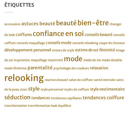
ÉTIQUETTES
bien-être
beauté
astuces beauté
accessoires
changer
confiance en soi
coiffures
conseils beauté
de look
conseils
conseils mode
coiffure
conseils maquillage
conseils relooking
coupe de cheveux
développement personnel
estime de soi
féminité
erreurs de style
image
mode
de soi
inspiration
maquillage
maternité
mode de vie
mode durable
parentalité
relaxation
mode féminine
psychologie des couleurs
relooking
routines beauté
salon de coiffure
santé mentale
soins
style
style vestimentaire
de la peau
stars
style personnel
styles de coiffure
séduction
tendances coiffure
tendances
tendances capillaires
transformation
transformation look
équilibre