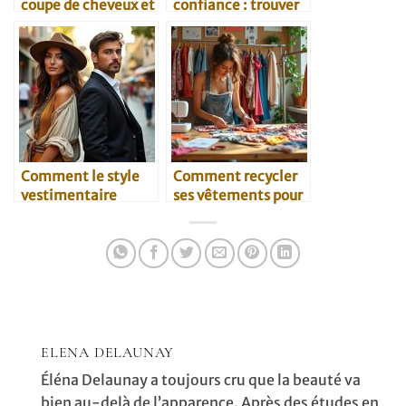
coupe de cheveux et
confiance : trouver
style vestimentaire
son identité à
travers le style
Comment le style
Comment recycler
vestimentaire
ses vêtements pour
influence la
un nouveau style
compatibilité
amoureuse
ELENA DELAUNAY
Éléna Delaunay a toujours cru que la beauté va
bien au-delà de l’apparence. Après des études en