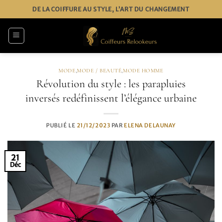
Passer
DE LA COIFFURE AU STYLE, L’ART DU CHANGEMENT
au
contenu
MODE
,
MODE / BEAUTÉ
,
MODE HOMME
Révolution du style : les parapluies
inversés redéfinissent l’élégance urbaine
PUBLIÉ LE
21/12/2023
PAR
ELENA DELAUNAY
21
Déc