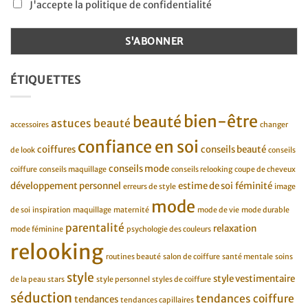
J'accepte la politique de confidentialité
ÉTIQUETTES
bien-être
beauté
astuces beauté
accessoires
changer
confiance en soi
coiffures
conseils beauté
de look
conseils
conseils mode
coiffure
conseils maquillage
conseils relooking
coupe de cheveux
développement personnel
estime de soi
féminité
erreurs de style
image
mode
de soi
inspiration
maquillage
maternité
mode de vie
mode durable
parentalité
relaxation
mode féminine
psychologie des couleurs
relooking
routines beauté
salon de coiffure
santé mentale
soins
style
style vestimentaire
de la peau
stars
style personnel
styles de coiffure
séduction
tendances coiffure
tendances
tendances capillaires