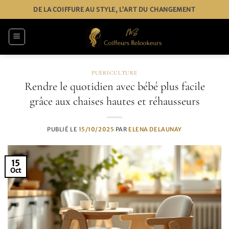
Passer
DE LA COIFFURE AU STYLE, L’ART DU CHANGEMENT
au
contenu
PUÉRICULTURE
Rendre le quotidien avec bébé plus facile
grâce aux chaises hautes et réhausseurs
PUBLIÉ LE
15/10/2025
PAR
ELENA DELAUNAY
15
Oct