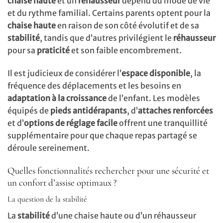
chaise haute
et un
réhausseur
dépend du mode de vie
et du rythme familial. Certains parents optent pour la
chaise haute
en raison de son côté évolutif et de sa
stabilité
, tandis que d’autres privilégient le
réhausseur
pour sa
praticité
et son faible encombrement.
Il est judicieux de considérer l’
espace disponible
, la
fréquence des déplacements et les besoins en
adaptation à la croissance
de l’enfant. Les modèles
équipés de
pieds antidérapants
, d’
attaches renforcées
et d’
options de réglage facile
offrent une tranquillité
supplémentaire pour que chaque repas partagé se
déroule sereinement.
Quelles fonctionnalités rechercher pour une sécurité et
un confort d’assise optimaux ?
La question de la stabilité
La
stabilité
d’une chaise haute ou d’un réhausseur