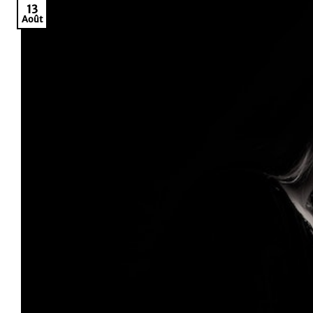
13
Août