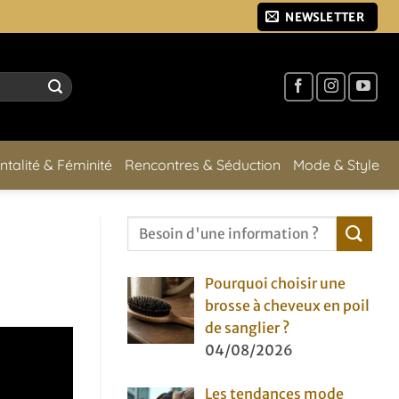
NEWSLETTER
ntalité & Féminité
Rencontres & Séduction
Mode & Style
Pourquoi choisir une
brosse à cheveux en poil
de sanglier ?
04/08/2026
Les tendances mode