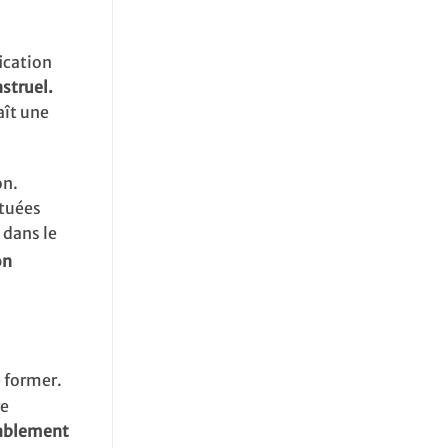
ication
nstruel.
aît une
on.
ctuées
 dans le
on
e former.
re
rablement