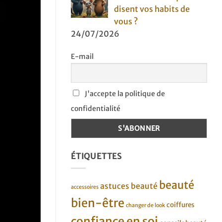
disent vos habits de
vous ?
24/07/2026
E-mail
J'accepte la politique de
confidentialité
ÉTIQUETTES
beauté
astuces beauté
accessoires
bien-être
coiffures
changer de look
confiance en soi