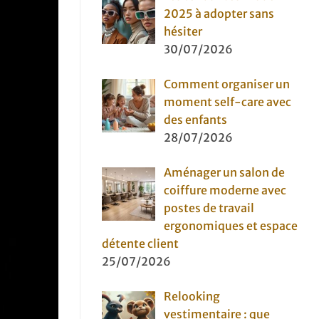
2025 à adopter sans
hésiter
30/07/2026
Comment organiser un
moment self-care avec
des enfants
28/07/2026
Aménager un salon de
coiffure moderne avec
postes de travail
ergonomiques et espace
détente client
25/07/2026
Relooking
vestimentaire : que