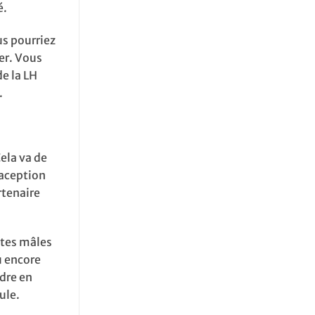
é.
us pourriez
er. Vous
e la LH
.
ela va de
raception
rtenaire
ètes mâles
u encore
ndre en
ule.