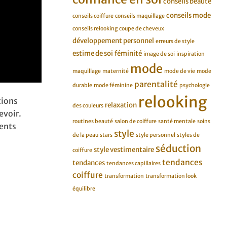
conseils beauté
conseils mode
conseils coiffure
conseils maquillage
conseils relooking
coupe de cheveux
développement personnel
erreurs de style
estime de soi
féminité
image de soi
inspiration
mode
maquillage
maternité
mode de vie
mode
parentalité
durable
mode féminine
psychologie
relooking
tions
relaxation
des couleurs
evoir.
routines beauté
salon de coiffure
santé mentale
soins
ents
style
de la peau
stars
style personnel
styles de
séduction
style vestimentaire
coiffure
tendances
tendances
tendances capillaires
coiffure
transformation
transformation look
équilibre