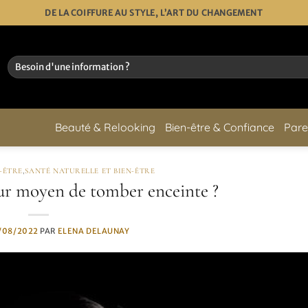
DE LA COIFFURE AU STYLE, L’ART DU CHANGEMENT
Beauté & Relooking
Bien-être & Confiance
Pare
N-ÊTRE
,
SANTÉ NATURELLE ET BIEN-ÊTRE
eur moyen de tomber enceinte ?
/08/2022
PAR
ELENA DELAUNAY