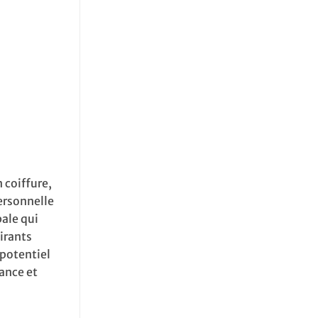
 coiffure,
ersonnelle
bale qui
irants
 potentiel
ance et