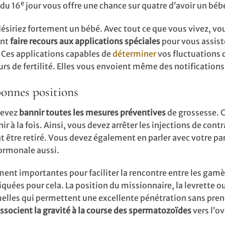
e
 du 16
jour vous offre une chance sur quatre d’avoir un béb
iriez fortement un bébé. Avec tout ce que vous vivez, vo
ent
faire recours aux applications spéciales
pour vous assist
. Ces applications capables de
déterminer
vos fluctuations d
urs de fertilité. Elles vous envoient même des notifications
 bonnes positions
devez
bannir toutes les mesures préventives
de grossesse. C
ir à la fois. Ainsi, vous devez arrêter les injections de cont
nt être retiré. Vous devez également en parler avec votre pa
hormonale aussi.
ement importantes pour faciliter la rencontre entre les gam
diquées pour cela. La position du missionnaire, la levrette o
xuelles qui permettent une excellente pénétration sans pre
ssocient la gravité à la course des spermatozoïdes
vers l’ov