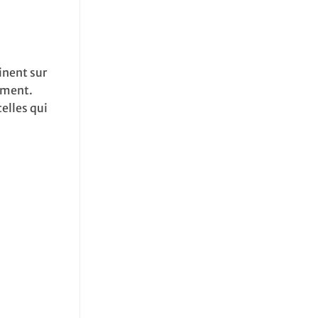
inent sur
tement.
celles qui