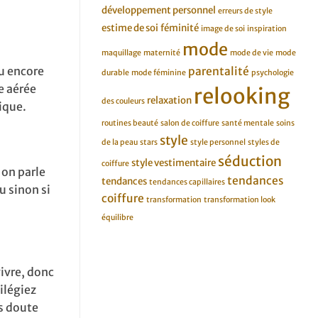
développement personnel
erreurs de style
estime de soi
féminité
image de soi
inspiration
mode
maquillage
maternité
mode de vie
mode
ou encore
parentalité
durable
mode féminine
psychologie
e aérée
relooking
relaxation
des couleurs
ique.
routines beauté
salon de coiffure
santé mentale
soins
style
de la peau
stars
style personnel
styles de
séduction
style vestimentaire
coiffure
 on parle
tendances
tendances
tendances capillaires
u sinon si
coiffure
transformation
transformation look
équilibre
vivre, donc
ilégiez
s doute