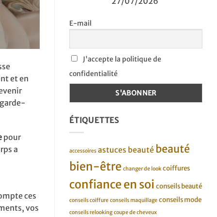
27/07/2026
E-mail
J'accepte la politique de
sse
confidentialité
nt et en
evenir
a garde-
ÉTIQUETTES
e
pour
beauté
rps a
astuces beauté
accessoires
bien-être
coiffures
changer de look
confiance en soi
conseils beauté
 compte ces
conseils mode
conseils coiffure
conseils maquillage
ements, vos
conseils relooking
coupe de cheveux