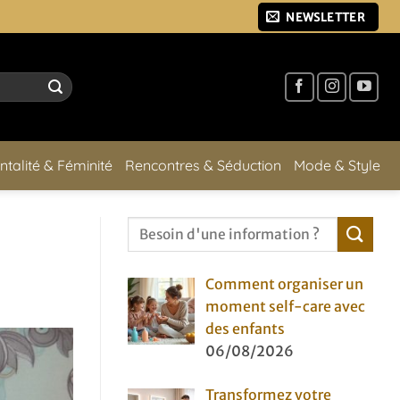
NEWSLETTER
ntalité & Féminité
Rencontres & Séduction
Mode & Style
Comment organiser un
moment self-care avec
des enfants
06/08/2026
Transformez votre