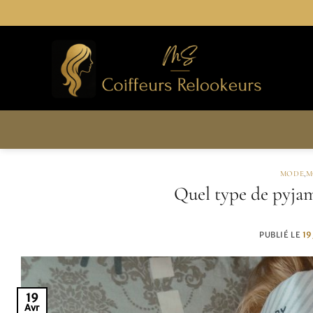
Passer
au
contenu
MODE
,
M
Quel type de pyjam
PUBLIÉ LE
19
19
Avr