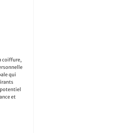
 coiffure,
ersonnelle
bale qui
irants
 potentiel
ance et