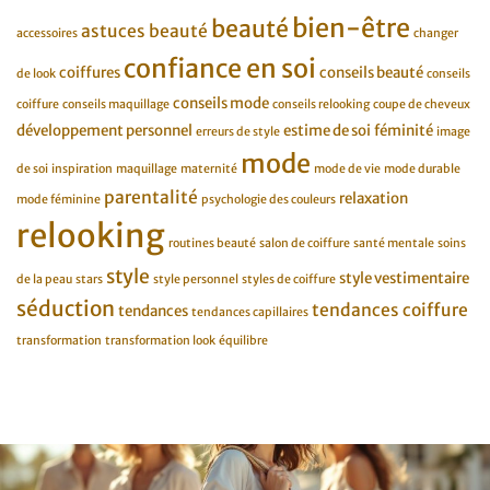
bien-être
beauté
astuces beauté
accessoires
changer
confiance en soi
coiffures
conseils beauté
de look
conseils
conseils mode
coiffure
conseils maquillage
conseils relooking
coupe de cheveux
développement personnel
estime de soi
féminité
erreurs de style
image
mode
de soi
inspiration
maquillage
maternité
mode de vie
mode durable
parentalité
relaxation
mode féminine
psychologie des couleurs
relooking
routines beauté
salon de coiffure
santé mentale
soins
style
style vestimentaire
de la peau
stars
style personnel
styles de coiffure
séduction
tendances coiffure
tendances
tendances capillaires
transformation
transformation look
équilibre