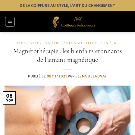
Passer
DE LA COIFFURE AU STYLE, L’ART DU CHANGEMENT
au
contenu
MODE
,
SANTÉ / BIEN-ÊTRE
,
SANTÉ NATURELLE ET BIEN-ÊTRE
Magnétothérapie : les bienfaits étonnants
de l’aimant magnétique
PUBLIÉ LE
08/11/2021
PAR
ELENA DELAUNAY
08
Nov