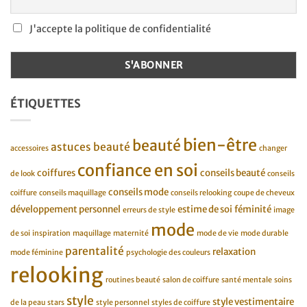
J'accepte la politique de confidentialité
ÉTIQUETTES
bien-être
beauté
astuces beauté
accessoires
changer
confiance en soi
coiffures
conseils beauté
de look
conseils
conseils mode
coiffure
conseils maquillage
conseils relooking
coupe de cheveux
développement personnel
estime de soi
féminité
erreurs de style
image
mode
de soi
inspiration
maquillage
maternité
mode de vie
mode durable
parentalité
relaxation
mode féminine
psychologie des couleurs
relooking
routines beauté
salon de coiffure
santé mentale
soins
style
style vestimentaire
de la peau
stars
style personnel
styles de coiffure