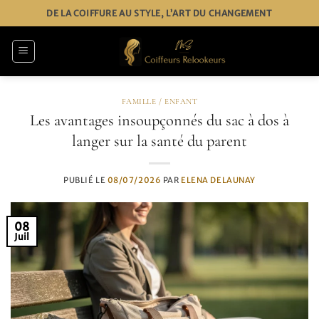
Passer
DE LA COIFFURE AU STYLE, L’ART DU CHANGEMENT
au
contenu
FAMILLE / ENFANT
Les avantages insoupçonnés du sac à dos à
langer sur la santé du parent
PUBLIÉ LE
08/07/2026
PAR
ELENA DELAUNAY
08
Juil