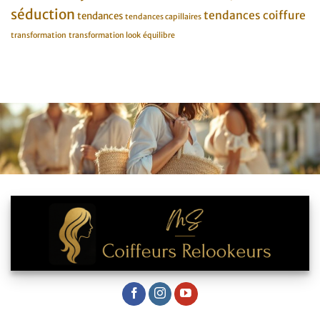
séduction
tendances coiffure
tendances
tendances capillaires
transformation
transformation look
équilibre