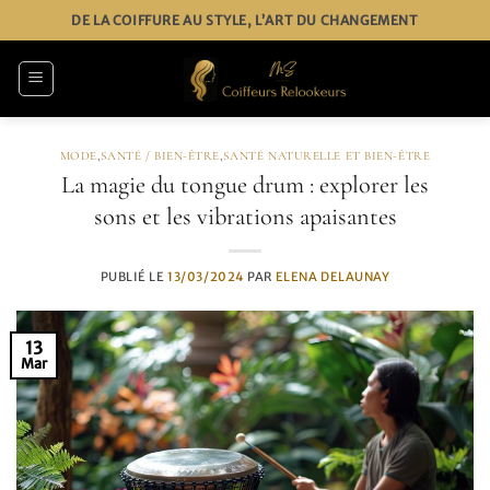
Passer
DE LA COIFFURE AU STYLE, L’ART DU CHANGEMENT
au
contenu
MODE
,
SANTÉ / BIEN-ÊTRE
,
SANTÉ NATURELLE ET BIEN-ÊTRE
La magie du tongue drum : explorer les
sons et les vibrations apaisantes
PUBLIÉ LE
13/03/2024
PAR
ELENA DELAUNAY
13
Mar