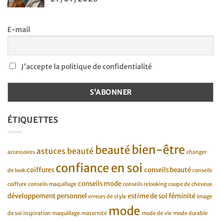
E-mail
J'accepte la politique de confidentialité
ÉTIQUETTES
bien-être
beauté
astuces beauté
accessoires
changer
confiance en soi
coiffures
conseils beauté
de look
conseils
conseils mode
coiffure
conseils maquillage
conseils relooking
coupe de cheveux
développement personnel
estime de soi
féminité
erreurs de style
image
mode
de soi
inspiration
maquillage
maternité
mode de vie
mode durable