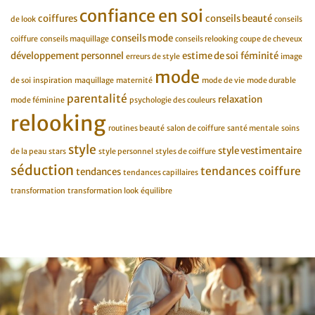
confiance en soi
coiffures
conseils beauté
de look
conseils
conseils mode
coiffure
conseils maquillage
conseils relooking
coupe de cheveux
développement personnel
estime de soi
féminité
erreurs de style
image
mode
de soi
inspiration
maquillage
maternité
mode de vie
mode durable
parentalité
relaxation
mode féminine
psychologie des couleurs
relooking
routines beauté
salon de coiffure
santé mentale
soins
style
style vestimentaire
de la peau
stars
style personnel
styles de coiffure
séduction
tendances coiffure
tendances
tendances capillaires
transformation
transformation look
équilibre