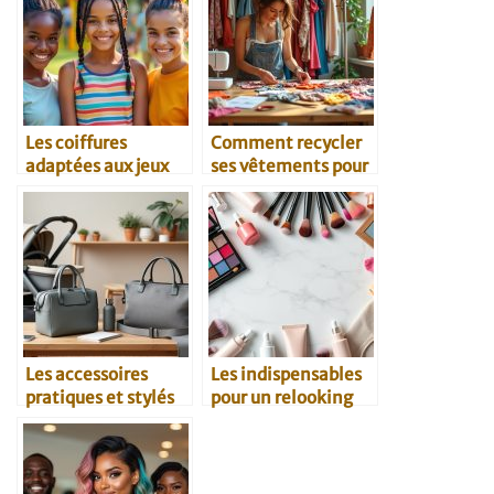
Les coiffures
Comment recycler
adaptées aux jeux
ses vêtements pour
avec les enfants
un nouveau style
Les accessoires
Les indispensables
pratiques et stylés
pour un relooking
pour parents
beauté à petit prix
modernes