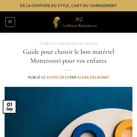
Passer
DE LA COIFFURE AU STYLE, L’ART DU CHANGEMENT
au
contenu
FAMILLE / ENFANT
,
JOUETS
,
MODE
Guide pour choisir le bon matériel
Montessori pour vos enfants
PUBLIÉ LE
01/09/2023
PAR
ELENA DELAUNAY
01
Sep