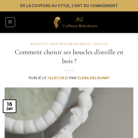
Passer
DE LA COIFFURE AU STYLE, L’ART DU CHANGEMENT
au
contenu
BIJOUX ET MONTRES
,
MODE
,
MODE / BEAUTÉ
Comment choisir ses boucles d’oreille en
bois ?
PUBLIÉ LE
16/01/2021
PAR
ELENA DELAUNAY
16
Jan