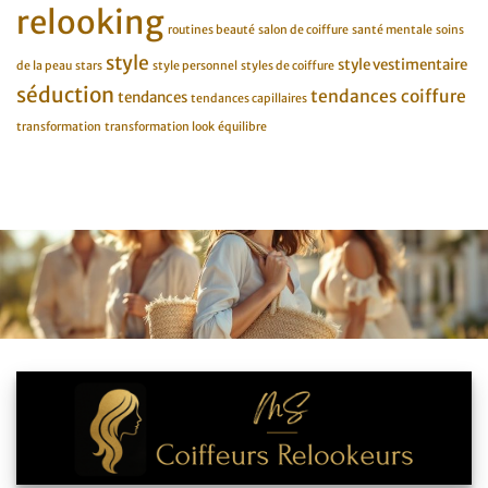
relooking
routines beauté
salon de coiffure
santé mentale
soins
style
style vestimentaire
de la peau
stars
style personnel
styles de coiffure
séduction
tendances coiffure
tendances
tendances capillaires
transformation
transformation look
équilibre