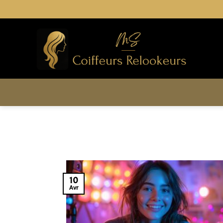
Passer
au
contenu
10
Avr