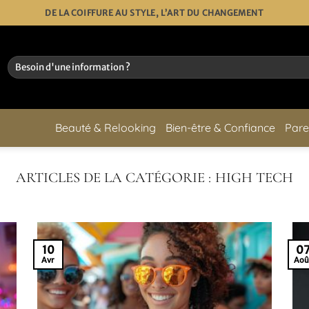
DE LA COIFFURE AU STYLE, L’ART DU CHANGEMENT
Beauté & Relooking
Bien-être & Confiance
Pare
HIGH TECH
10
0
Avr
Aoû