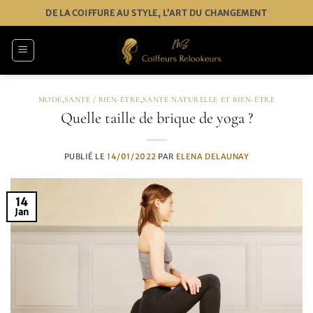
Passer
DE LA COIFFURE AU STYLE, L’ART DU CHANGEMENT
au
contenu
MODE
,
SANTÉ / BIEN-ÊTRE
,
SANTÉ NATURELLE ET BIEN-ÊTRE
Quelle taille de brique de yoga ?
PUBLIÉ LE
14/01/2022
PAR
ELENA DELAUNAY
14
Jan