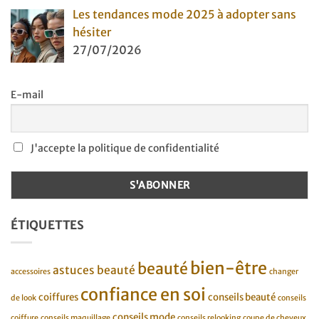
Les tendances mode 2025 à adopter sans
hésiter
27/07/2026
E-mail
J'accepte la politique de confidentialité
ÉTIQUETTES
bien-être
beauté
astuces beauté
accessoires
changer
confiance en soi
coiffures
conseils beauté
de look
conseils
conseils mode
coiffure
conseils maquillage
conseils relooking
coupe de cheveux