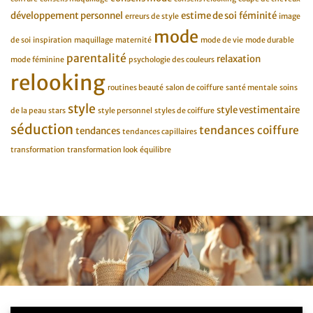
développement personnel
estime de soi
féminité
erreurs de style
image
mode
de soi
inspiration
maquillage
maternité
mode de vie
mode durable
parentalité
relaxation
mode féminine
psychologie des couleurs
relooking
routines beauté
salon de coiffure
santé mentale
soins
style
style vestimentaire
de la peau
stars
style personnel
styles de coiffure
séduction
tendances coiffure
tendances
tendances capillaires
transformation
transformation look
équilibre