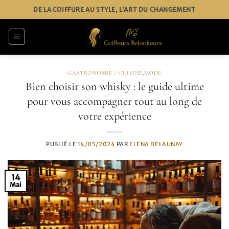
Passer
DE LA COIFFURE AU STYLE, L’ART DU CHANGEMENT
au
contenu
GASTRONOMIE / CUISINE
,
MODE
Bien choisir son whisky : le guide ultime
pour vous accompagner tout au long de
votre expérience
PUBLIÉ LE
14/05/2024
PAR
ELENA DELAUNAY
14
Mai