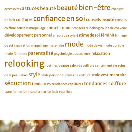
bien-être
beauté
astuces beauté
accessoires
changer
confiance en soi
coiffures
conseils beauté
de look
conseils
conseils mode
coiffure
conseils maquillage
conseils relooking
coupe de cheveux
développement personnel
estime de soi
féminité
erreurs de style
image
mode
de soi
inspiration
maquillage
maternité
mode de vie
mode durable
parentalité
relaxation
mode féminine
psychologie des couleurs
relooking
routines beauté
salon de coiffure
santé mentale
soins
style
style vestimentaire
de la peau
stars
style personnel
styles de coiffure
séduction
tendances coiffure
tendances
tendances capillaires
transformation
transformation look
équilibre